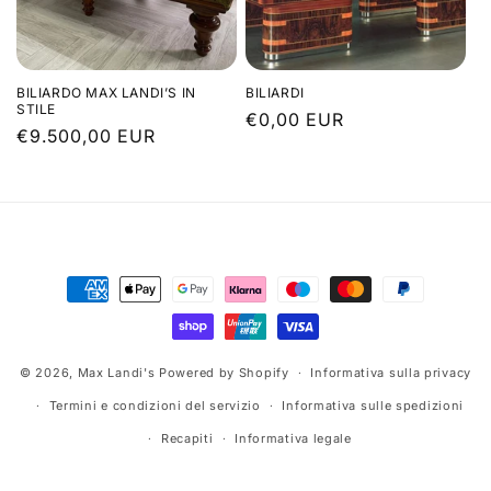
n
e
BILIARDO MAX LANDI’S IN
BILIARDI
:
STILE
Prezzo
€0,00 EUR
Prezzo
€9.500,00 EUR
di
di
listino
listino
Metodi
di
pagamento
© 2026,
Max Landi's
Powered by Shopify
Informativa sulla privacy
Termini e condizioni del servizio
Informativa sulle spedizioni
Recapiti
Informativa legale