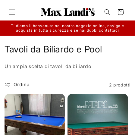
Vai
direttamente
ai contenuti
Carrello
Ti diamo il benvenuto nel nostro negozio online, naviga e
acquista in tutta sicurezza e se hai dubbi contattaci
C
Tavoli da Biliardo e Pool
o
Un ampia scelta di tavoli da biliardo
l
l
Ordina
2 prodotti
e
z
i
o