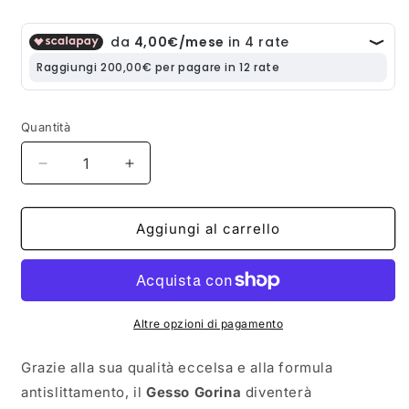
listino
Quantità
Quantità
Diminuisci
Aumenta
quantità
quantità
per
per
Gesso
Gesso
Aggiungi al carrello
Gorina
Gorina
Premium
Premium
2pz
2pz
Made
Made
in
in
Altre opzioni di pagamento
Korea
Korea
Grazie alla sua qualità eccelsa e alla formula
antislittamento, il
Gesso Gorina
diventerà