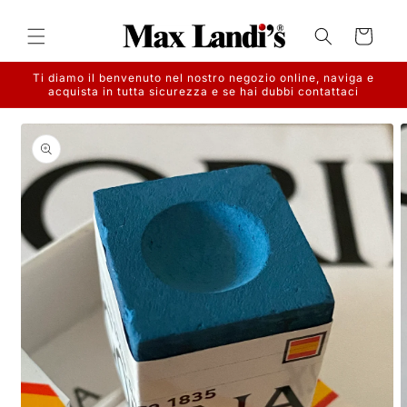
Vai
direttamente
ai contenuti
Carrello
Ti diamo il benvenuto nel nostro negozio online, naviga e
acquista in tutta sicurezza e se hai dubbi contattaci
Passa alle
informazioni
sul prodotto